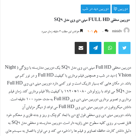
دوربین ip
دوربین دید در شب
دوربین مخفی FULL HD مینی دی وی مدل SQ9
minidv
0
906
خواندن این مطلب 3 دقیقه زمان میبرد
توییتر
واتس آپ
تلگرام
اشتراک گذاری از طریق ایمیل
دوربین مخفی Full HD مینی دی وی مدل SQ9 یک دوربین مداربسته با ویژگی ( Night
VIsion ) دید در شب و همچنین فیلم برداری با کیفیت Full HD و در نور کم می
باشد.در مکان هایی که بسیار تاریک است و نور کمی دارد دوربین مینی دی وی Full HD
مدل SQ9 می تواند با رزولوشن 1080*1920 با کیفیت بالا فیلم برداری کند.زمان فیلم
برداری و تصویر برداری دوربین مینی دی وی Full HD به مدت حدود 100 دقیقه است.
داشتن میکروفون در دوربین مینی دی وی Full HD می تواند از دیگر مزایای آن
باشد.دوربین مینی دی وی مخفی فول اچ دی با ابعاد کوچک و ریز و بدنه فلزی و محکم خود
قابل نصب بر روی کلیه سطوح حتی زاویه دار است.دوربین مداربسته و مخفی مدل SQ9 به
دلیل داشتن کارت حافظه تصاویر و فیلم ها را ذخیره می کند و می توان با اتصال به سیستم های