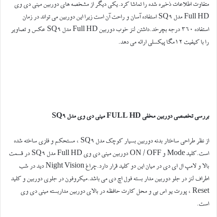
متفاوت اطلاعات ذخیره شده را تماشا کرد.یکی دیگر از مشخصه های دوربین مینی دی وی
Full HD مدل SQ9 استفاده آسان و راحت آن است زیرا این دوربین می تواند در زمان
استفاده 360 درجه بچرخد.داشتن لنز خوب دوربین Full HD مدل SQ9 عکس و تصاویر
را با کیفیت 12مگا پیکسلی ارائه می دهد.
بررسی تخصصی دوربین مخفی FULL HD مینی دی وی مدل SQ9
از نظر طراحی ساختار بدنه دوربین بسیار کوچک مدل SQ9 ، مستحکم و فلزی ساخته شده
است.کلید Mode و ON / OFF دوربین مینی دی وی Full HD مدل SQ9 در قسمت
بالا و لامپ ال ای دی در میان این دو کلید قرار دارد.چراغ Night Vision دید در شب
اطراف لنز در جلو دوربین مدار بسته فول اچ دی می باشد.میکروفون در جلوی دوربین و کلید
Reset ، پورت یو اس بی و محل کارت حافظه در بالای دوربین مداربسته مینی دی وی
است.