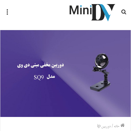
جستجو
منو
برای
خانه
/
دوربین ip