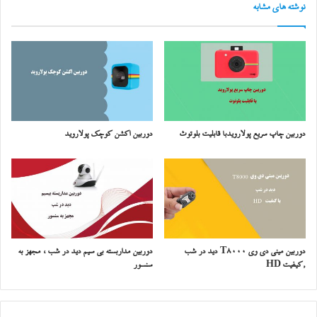
نوشته های مشابه
دوربین چاپ سریع پولارویدبا قابلیت بلوتوث
دوربین اکشن کوچک پولاروید
دوربین مینی دی وی T8000 دید در شب
دوربین مداربسته بی سیم دید در شب ، مجهز به
,کیفیت HD
سنسور