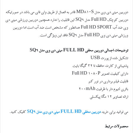
دوربین مینی دی وی مدل MD81-S قادر به اتصال از طریق وای فای می باشد در صورتیکه
دوربین کوچک Full HD مدل SQ9 این قابلیت را ندارد همچنین دوربین ورزشی مینی دی
وی ضد آب Full HD SPORT همانطور که مشخص است ضد آب است اما دوربین
ورزشی مینی دی وی Full HD مدل SQ9 فاقد این ویژگی است.
توضیحات اجمالی دوربین مخفی FULL HD مینی دی وی مدل SQ9
تشکیل شده از پورت USB
پشتیبانی از کارت حافظه تا 32 گیگا بایت
دارای کیفیت تصویر Full HD 1080P
قابلیت فیلم برداری در نور کم
باتری لتیوم دار با ظرفیت 200mAh
ارائه تصاویر 12 مگا پیکسلی
می توانید برای خرید
دوربین مخفی FULL HD مینی دی وی مدل SQ9
کلیک کنید.
محصولات مرتبط