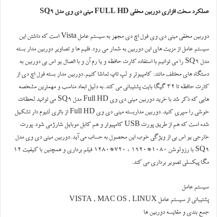
عملکرد سخت افزاری دوربین مخفی FULL HD مینی دی وی مدل SQ9
دوربین مخفی مینی دی وی فول اچ دی مجهز به سیستم عامل Vista است که داشتن این
سیستم عامل از مزیت های این دوربین به شمار می رود.فلیم ها و تصاویر دوربین مدار بسته
مدل SQ9 را می توانیم با استفاده کارت حافظه و یا رم آن و با اتصال یو اس بی دوربین به
دستگاه های مختلف مانند: کامپیوتر و لپ تاپ تماشا کنیم.دوربین مدار بسته فول اچ دی از
کارت حافظه تا 32 گیگا بایت پشتیبانی می کند.به دلیل ابعاد مناسب و مهمترین مشخصه
هایی که ذکر شد با خرید دوربین مینی دی وی Full HD مدل SQ9 می توانید لحظات
خوشی را سپری کنید.دوربین مداربسته مینی دی وی Full HD از باتری لتیوم دار تشکیل
شده است که هم از طریق پورت USB کامپیوتر و هم کابل موبایل شارژمی شود.پورت
خارجی یو اس بی از ویژگی خوب این محصول به حساب می آید.دوربین مینی دی وی مدل
SQ9 با رزولوشن 1080*1920 ، 720*1280 فیلم برداری و همچنین با کیفیت 12
مگا پیکسلی تصویر برداری می کند.
سیستم عامل
پشتیبانی از سیستم عامل VISTA , MAC OS , LINUX
جمع بندی و مقایسه دوربین ها