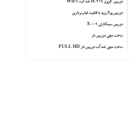
دوربین گوپرو H.264 ضد آب، WIFI
دوربین پولاروید با قابلیت فیلم برداری
دوربین سیمکارتی X009
ساعت مچی دوربین دار
ساعت مچی ضد آب دوربین دار FULL HD