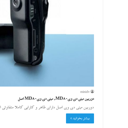
minidv
دوربین مینی دی ویMD80, مینی دی ویMD80 اصل
دوربین مینی دی وی اصل دارای ظاهر و کارایی کاملا متفاوتی
بیشتر بخوانید »