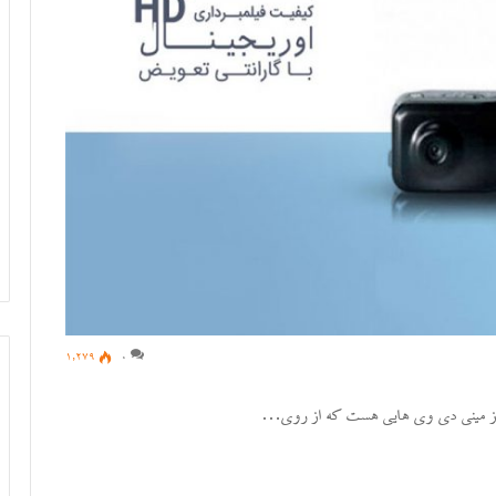
1,279
0
 از مینی دی وی هایی هست که از روی…