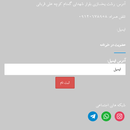
آدرس: رشت یخسازی بلوار شهدای گمنام کوچه علی قربانی
تلفن همراه: 09120678958
ایمیل:
عضویت در خبرنامه
آدرس ایمیل:
شبکه های اجتماعی
telegram
whatsapp
instagram