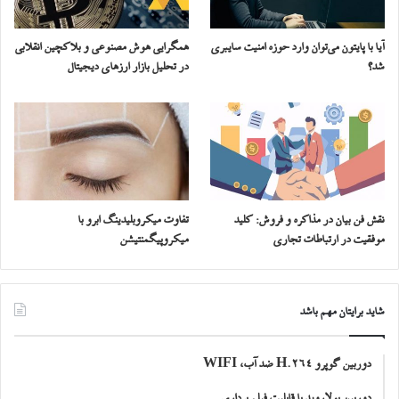
آیا با پایتون می‌توان وارد حوزه امنیت سایبری
همگرایی هوش مصنوعی و بلاکچین انقلابی
شد؟
در تحلیل بازار ارزهای دیجیتال
نقش فن بیان در مذاکره و فروش: کلید
تفاوت میکروبلیدینگ ابرو با
موفقیت در ارتباطات تجاری
میکروپیگمنتیشن
شاید برایتان مهم باشد
دوربین گوپرو H.264 ضد آب، WIFI
دوربین پولاروید با قابلیت فیلم برداری