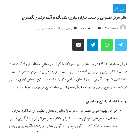
رپورتاژ
تاثیر هوش مصنوعی بر صنعت تیغ اره نواری: یک نگاه به آینده تولید و نگهداری
Yaghoobi
0
322
خواندن این مطلب 5 دقیقه زمان میبرد
توییتر
واتس آپ
تلگرام
اشتراک گذاری از طریق ایمیل
هوش مصنوعی (AI) در سال‌های اخیر تحولات شگرفی در صنایع مختلف ایجاد کرده است.
صنعت تیغ اره نواری نیز از این قاعده مستثنی نیست. با ورود هوش مصنوعی به این صنعت،
شاهد تغییرات چشمگیری در روش‌های طراحی، تولید و استفاده از تیغ اره‌های نواری هستیم.
در ادامه به توضیح برخی از تاثیرات هوش مصنوعی بر صنعت تیغ اره نواری خواهیم بود:
بهبود فرآیند تولید تیغ اره نواری
طراحی بهینه: هوش مصنوعی می‌تواند با تحلیل داده‌های عظیمی از عملکرد تیغ‌های
مختلف، به طراحی تیغ‌های جدید با کارایی بالاتر، عمر طولانی‌تر و سازگاری بیشتر با
مواد مختلف کمک کند. الگوریتم‌های یادگیری ماشین می‌توانند الگوهای پیچیده‌ای