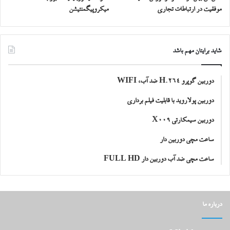
موفقیت در ارتباطات تجاری
میکروپیگمنتیشن
شاید برایتان مهم باشد
دوربین گوپرو H.264 ضد آب، WIFI
دوربین پولاروید با قابلیت فیلم برداری
دوربین سیمکارتی X009
ساعت مچی دوربین دار
ساعت مچی ضد آب دوربین دار FULL HD
درباره ما