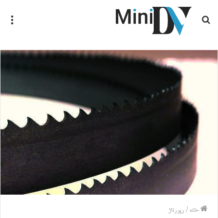
جستجو
منو
برای
خانه
/
رپورتاژ