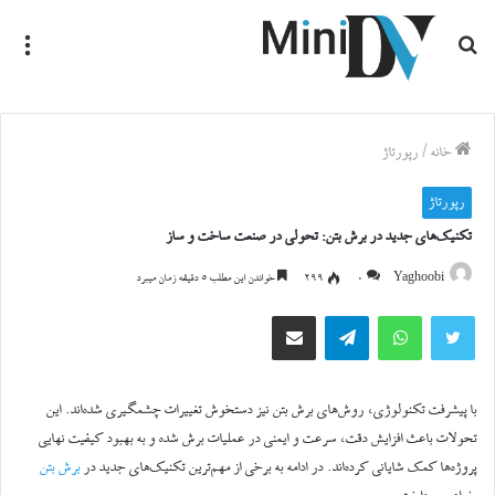
جستجو
منو
برای
خانه
/
رپورتاژ
رپورتاژ
تکنیک‌های جدید در برش بتن: تحولی در صنعت ساخت و ساز
Yaghoobi
0
299
خواندن این مطلب 5 دقیقه زمان میبرد
توییتر
واتس آپ
تلگرام
اشتراک گذاری از طریق ایمیل
با پیشرفت تکنولوژی، روش‌های برش بتن نیز دستخوش تغییرات چشمگیری شده‌اند. این
تحولات باعث افزایش دقت، سرعت و ایمنی در عملیات برش شده و به بهبود کیفیت نهایی
پروژه‌ها کمک شایانی کرده‌اند. در ادامه به برخی از مهم‌ترین تکنیک‌های جدید در
برش بتن