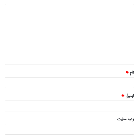
د
ی
د
گ
ا
ه
*
نام
*
ایمیل
*
وب‌ سایت