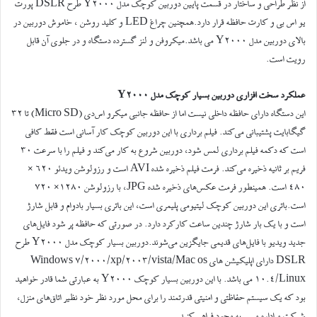
از نظر طراحی و ساختار در قسمت پایین دوربین کوچک مدل Y2000 طرح DSLR پورت
یو اس بی و کارت حافظه قرار دارد.همچنین چراغ LED و کلید روشن ، خاموش دوربین در
بالای دوربین مدل Y2000 می باشد.میکروفن و لنز گسترده دستگاه و در جلوی آن قابل
رویت است.
عملکرد سخت افزاری دوربین بسیار کوچک مدل Y2000
این دستگاه دارای حافظه داخلی نیست اما از حافظه جانبی میکرو اس‌دی (Micro SD) تا ۳۲
گیگابایت پشتیبانی می‌کند. فیلم‌ برداری با این دوربین کوچک کار آسانی است فقط کافی
است که دکمه فیلم برداری لمس شود، دوربین شروع به کار می‌کند و فیلم را با سرعت ۳۰
فریم بر ثانیه ذخیره می‌کند. فرمت فیلم ذخیره شده AVI است و رزولوشن ویدئو ۶۲۰ ×
۴۸۰ است. همینطور فرمت عکس‌های ذخیره شده JPG، با رزولوشن ۱۲۸۰× ۷۲۰
است.باتری این دوربین کوچک لیتیومی پلیمری است، این باتری بسیار بادوام و قابل شارژ
است و با یک بار شارژ چندین ساعت کارکرد دارد. در صورتی که حافظه پر شود فایل‌های
جدید ویدیو با فایل‌های قدیمی جایگزین می‌شوند.دوربین بسیار کوچک مدل Y2000 طرح
DSLR دارای اپلیکیشن های Windows 7/2000/xp/2003/vista/Mac os
10.4/Linux می باشد. با این دوربین بسیار کوچک Y2000 به عبارتی شما قادر خواهید
بود که یک سیستم حفاظتی و امنیتی قدرتمند را برای محل مورد نظر خود نظیر اتاق‌های منزل،
شرکت و اداره و… به وجود فراهم کنید.