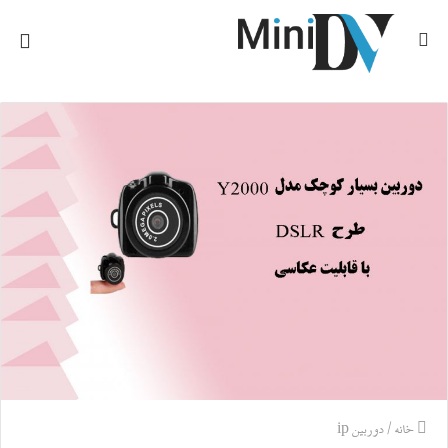
جستجو
منو
برای
خانه
/
دوربین ip