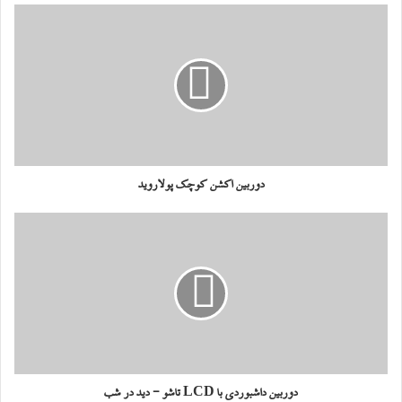
دوربین اکشن کوچک پولاروید
دوربین داشبوردی با LCD تاشو - دید در شب