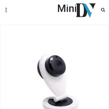
جستجو
منو
برای