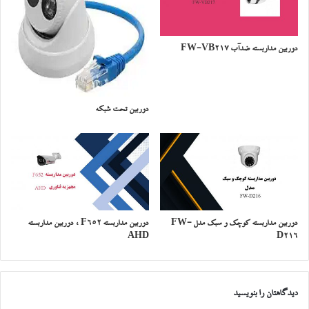
دوربین مداربسته ضدآب FW-VB217
دوربین تحت شبکه
دوربین مداربسته کوچک و سبک مدل FW-
دوربین مداربسته F652 ، دوربین مداربسته
AHD
D216
دیدگاهتان را بنویسید