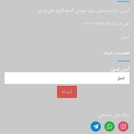
آدرس: رشت یخسازی بلوار شهدای گمنام کوچه علی قربانی
تلفن همراه: 09120678958
ایمیل:
عضویت در خبرنامه
آدرس ایمیل:
شبکه های اجتماعی
telegram
whatsapp
instagram