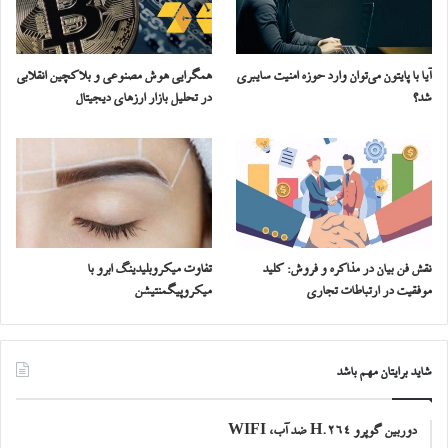
آیا با پایتون می‌توان وارد حوزه امنیت سایبری
همگرایی هوش مصنوعی و بلاکچین انقلابی
شد؟
در تحلیل بازار ارزهای دیجیتال
نقش فن بیان در مذاکره و فروش: کلید
تفاوت میکروبلیدینگ ابرو با
موفقیت در ارتباطات تجاری
میکروپیگمنتیشن
شاید برایتان مهم باشد
دوربین گوپرو H.264 ضد آب، WIFI