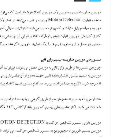
دوربین مداربسته بیسیم ملورین یک دوربین کاملا هوشمند است که می‌توان 
متعدد، قابلیت Motion Detection و دید در ش
دور به وسیله موبایل، تبلت و کامپیوتر، سبب می‌شود تا بتوانید با خیالی آسو
حضور در محل و از راه دور، فیلم ها را چک نمایید. دوربین ذکرشده ساز
سنسورهای دوربین مداربسته بیسیم وای فای
چون این سنسورها از طریق وای فای به دوربین متصل می‌شوند، می‌توانید آنه
دوربین به سمت سنسور هشداردهنده تغییر جهت داده و از آن فیلمبرداری می
تا متوجه شوید آلارم به صدا در آمده مربوط به کدام سنسور است تا اقدام من
شما داده می شود. اکثر سنسورهای بیسیم که روی باند فرکانسی 443 مگاهرتز کار می‌کنند با این دوربین سازگاری دارند.
دوربین دارای سنسور تشخیص حرکت یا MOTION DETECTION با قابلیت تنظیم جهت دوربین
دوربین بیسیم ملورین با مجهزبودن به سنسور تشخیص حرکت، می تواند مانند