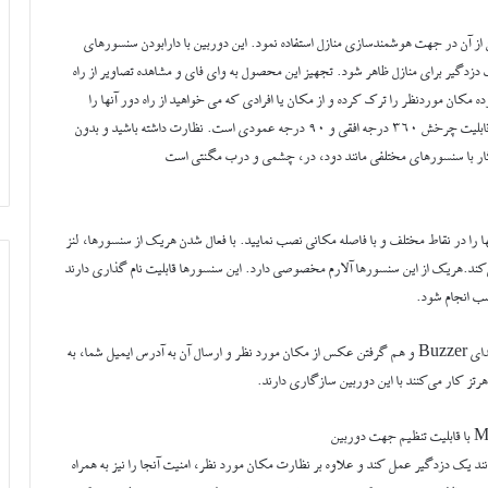
از آن در جهت هوشمندسازی منازل استفاده نمود. این دوربین با دارابودن سنسورهای
ب، می‌تواند در نقش یک دزدگیر برای منازل ظاهر شود. تجهیز این محصول به وای فای و مشاهده تصاویر از راه
ده مکان موردنظر را ترک کرده و از مکان یا افرادی که می خواهید از راه دور آنها را
کنترل کنید،این دوربین قابلیت تماس دوطرفه داشته و دارای لنز چرخشی با قابلیت چرخش 360 درجه افقی و 90 درجه عمودی است. نظارت داشته باشید و بدون
گار با سنسورهای مختلفی مانند دود، در، چشمی و درب مگنتی است
ا را در نقاط مختلف و با فاصله مکانی نصب نمایید. با فعال شدن هریک از سنسورها، لنز
‌کند.هریک از این سنسورها آلارم مخصوصی دارد. این سنسورها قابلیت نام گذاری دارند
اسب انجام شود.
هشدار مربوطه به صورت همزمان هم از طریق گوشی و با به صدا درآمدن صدای Buzzer و هم گرفتن عکس از مکان مورد نظر و ارسال آن به آدرس ایمیل شما، به
 یک دزدگیر عمل کند و علاوه بر نظارت مکان مورد نظر، امنیت آنجا را نیز به همراه