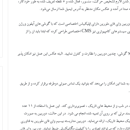
آورد. شما می‌توانید 5 نقطه دلخواه را بر روی دوربین تعریف کنید تا با فعال شدن الارم تشخیص حرکت، سنسور، فعال شده و 5 نقطه تعریف شده به طور خودکار،
ه صدا در آمده و عکس مکان مدنظر به آدرس ایمیل شما ارسال می‌شود.
ر دوربین وای فای ملورین دارای اپلیکیشن اختصاصی است که با گوشی های آیفون ورژن
7 و بالاتر و اندروید نسخه 4 و بالاتر سازگار است. همچنین این دوربین برای سیستم های کامپیوتری نیز CMS اختصاصی طراحی کرده که ابتدا باید ان را از
 این برنامه این است که می‌توانید از طریق 1 دیوایس مثلا گوشی، چندین دوربین را نظارت و کنترل نمایید. البته عکس این عمل نیز امکان پذیر
ه شما این امکان را می‌دهد که بتوانید یک تماس صوتی دوطرفه برقرار کرده و از طریق
.
این دوربین دارای قابلیت Night Vision یا دید در شب است که می تواند در شب و از محیط های تاریک ، تصویربرداری کند. این عمل با استفاده از 11 عدد
مند مرئی که بر روی آن تعبیه شده انجام می شود. در این حالت، دوربین به صورت
ک محیط تاریک، ارائه می‌نماید. دوربین مداربسته بیسیم وای فای ملورین به فناوری
ا رزولوشن بالا اشاره دارد که می‌توانند تصاویر را با کیفیت مگاپیکسلی ضبط نمایند. دوربین وای فای