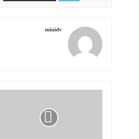
minidv
وبسایت