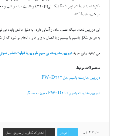
در شب، ضبط کند.
این دوربین تحت شبکه نصب ساده و آسانی دارد. به دلیل داشتن پایه، می تو
به هر دو شکل باسیم یا بیسیم و با اتصال به وای فای، انجام می‌شود که از شبکه 3G و 4G پشتیبانی می‌
می توانید برای خرید
دوربین مداربسته بی سیم ملورین با قابلیت تماس صوتی
محصولات مرتبط
دوربین مداربسته باسیم مدل FW-D212
دوربین مداربسته باسیم FW-D214 مجهز به حسگر
توییتر
اشتراک گذاری از طریق ایمیل
اشتراک گذاری