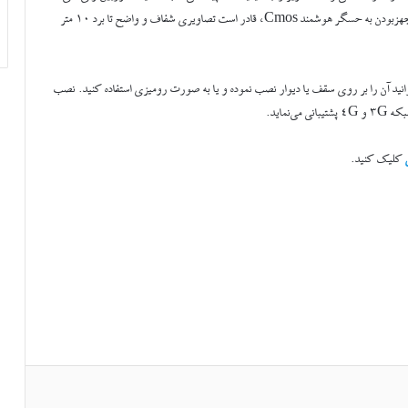
ذکرشده با ضبط تصاویر 1 مگاپیکسلی(720p) و قابلیت دید در شب و مجهزبودن به حسگر هوشمند Cmos، قادر است تصاویری شفاف و واضح تا برد 10 متر
انید آن را بر روی سقف یا دیوار نصب نموده و یا به صورت رومیزی استفاده کنید. نصب
نماید.
کلیک کنید.