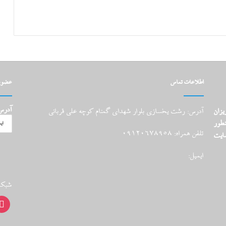
اطلاعات تماس
عضویت
آدرس 
زیزان
آدرس: رشت یخسازی بلوار شهدای گمنام کوچه علی قربانی
نطور
تلفن همراه: 09120678958
ایت
ایمیل:
شبکه
ram