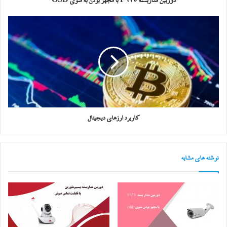
دوربین مداربسته F675 با مجهز بودن به منوی OSD
کاربرد ارزهای دیجیتال
نوشته های مشابه