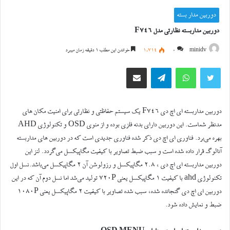
دوربین مدار بسته
دوربین مداربسته نظارتی مدل F746
minidv
0
1,714
خواندن این مطلب 1 دقیقه زمان میبرد
توییتر
واتس آپ
تلگرام
اشتراک گذاری از طریق ایمیل
دوربین مداربسته ای اچ دی F746 یک سیستم حفاظتی و نظارتی برای امنیت مکان های
مدنظر شماست. این دوربین دارای بدنه فلزی بوده و از منوی OSD و تکنولوژی AHD
بهره می‌برد. فناوری ای اچ دی ذکر شده فناوری جدیدی است که در دوربین های مداربسته
آنالوگ قرار داده شده است و سبب ضبط تصاویر با کیفیت مگاپیکسل می‌گردد. لنز این
دوربین مداربسته ای اچ دی ، 2.8 مگاپیکسل و رزولوشن آن 2 مگاپیکسل می‌باشد.نسل اول
تکنولوژی ahd با کیفیت 1 مگاپیکسل یعنی 720P تولید می‌شد اما نسل دوم آن که در این
دوربین ای اچ دی گنجانده شده، سبب شده تصاویر با کیفیت 2 مگاپیکسل یعنی 1080P
ضبط و نمایش داده شود.