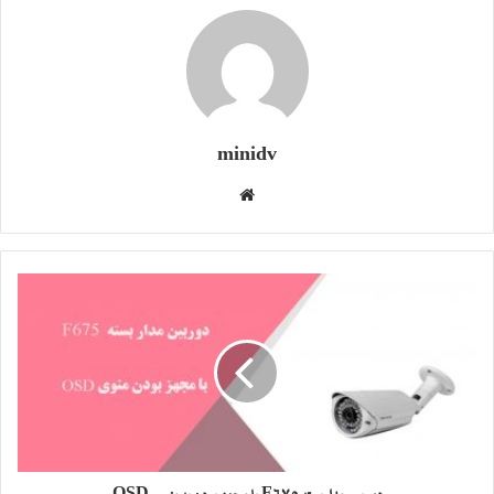
minidv
وبسایت