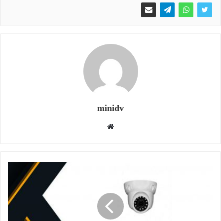
minidv
وبسایت