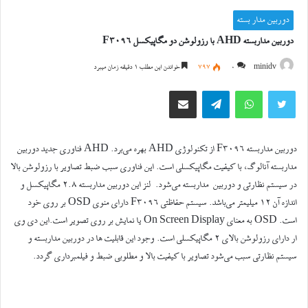
دوربین مدار بسته
دوربین مداربسته AHD با رزولوشن دو مگاپیکسل F3096
minidv
0
797
خواندن این مطلب 1 دقیقه زمان میبرد
توییتر
واتس آپ
تلگرام
اشتراک گذاری از طریق ایمیل
دوربین مداربسته F3096 از تکنولوژی AHD بهره می‌برد. AHD فناوری جدید دوربین
مداربسته آنالوگ، با کیفیت مگاپیکسلی است. این فناوری سبب ضبط تصاویر با رزولوشن بالا
در سیستم نظارتی و دوربین مداربسته می‌شود. لنز این دوربین مداربسته 2.8 مگاپیکسل و
اندازه آن 12 میلیمتر می‌باشد. سیستم حفاظتی F3096 دارای منوی OSD بر روی خود
است. OSD به معنای On Screen Display یا نمایش بر روی تصویر است.این دی وی
ار دارای رزولوشن بالای 2 مگاپیکسلی است. وجود این قابلیت ها در دوربین مداربسته و
سیستم نظارتی سبب می‌شود تصاویر با کیفیت بالا و مطلوبی ضبط و فیلمبرداری گردد.