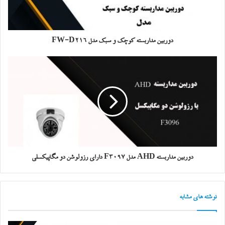
دوربین مداربسته کوچک و سبک مدل FW-D216
دوربین مداربسته AHD مدل F3097 دارای رزولوشن دو مگاپیکسلی
نوشته های مشابه