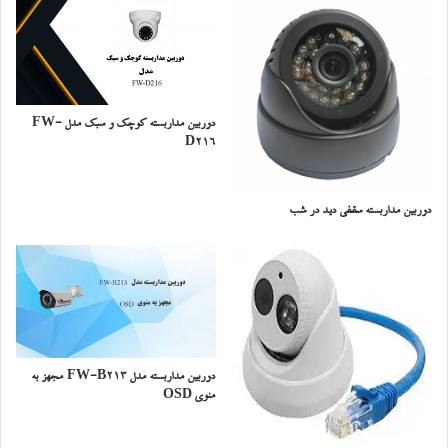
دوربین مداربسته کوچک و سبک مدل FW-
D216
دوربین مداربسته سقفی دید در شب
دوربین مداربسته مدل FW-B213 مجهز به
منوی OSD