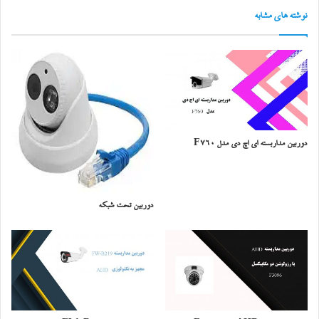
نوشته های مشابه
دوربین مداربسته ای اچ دی مدل F760
دوربین تحت شبکه