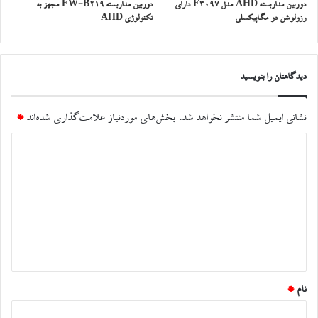
دوربین مداربسته AHD مدل F3097 دارای
دوربین مداربسته FW-B219 مجهز به
رزولوشن دو مگاپیکسلی
تکنولوژی AHD
دیدگاهتان را بنویسید
نشانی ایمیل شما منتشر نخواهد شد.
بخش‌های موردنیاز علامت‌گذاری شده‌اند
*
د
ی
د
گ
ا
ه
*
نام
*