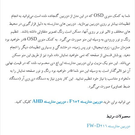
شما به کمک منوی OSD که در این مدل از دوربین گنجانده شده است می‌توانید به انجام
تنظیمات بیشتر بر روی دوربین بپردازید. دوربین های مداربسته به دلیل قرارگیری در محیط
های مختلف و تاثیر نور بر روی آنها، ممکن است رنگ تصویر متفاوتی داشته باشند. تنظیم
رنگ و نور ورودی به وسیله این منو صورت می‌گیرد. به کمک منوی OSD قادر خواهید بود
همزمان سازی، زوم دیجیتال، نور پس زمینه، درخشندگی و بسیاری تنظیمات دیگر را انجام
دهید. پوشش قسمتی از صفحه که نمی خواهید نمایش داده شود نیز از طریق این منو ممکن
می‌باشد. این منو یک مزیت برای دوربین مداربسته ای اچ دی محسوب شده که در قیمت نهایی
آن نیز تاثیرگذار است.به وسیله این منو شما قادر خواهید بود رنگ و نور صفحه نمایش را به
دلخواه و متناسب با نیاز خود تنظیم نمایید. این کار بدون نیاز به دستگاه دی وی آر (دستگاه
ضبط تصاویر) صورت می‌گیرد.
می توانید برای خرید
دوربین مداربسته F652 ، دوربین مداربسته AHD
کلیک کنید.
محصولات مرتبط
دوربین مداربسته FW-D216