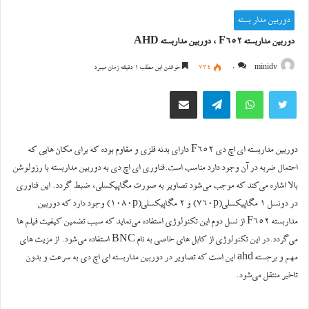
دوربین مدار بسته
دوربین مداربسته F652 ، دوربین مداربسته AHD
minidv
0
734
خواندن این مطلب 1 دقیقه زمان میبرد
توییتر
واتس آپ
تلگرام
اشتراک گذاری از طریق ایمیل
دوربین مداربسته ای اچ دی F652 دارای بدنه فلزی و مقاوم بوده که برای مکان هایی که
احتمال ضربه در آن وجود دارد مناسب است.فناوری ای اچ دی به دوربین مداربسته با رزولوشن
بالا اشاره می‌کند که موجب می‌شود تصاویر به صورت مگاپیکسلی، ضبط گردد. این فناوری
در دونسل 1 مگاپیکسلی(760p) و 2 مگاپیکسلی(1080p) وجود دارد که دوربین
مداربسته F652 از نسل دوم این تکنولوژی استفاده می‌نماید که سبب تضمین کیفیت فیلم ها
می‌گردد.در این تکنولوژی از کابل های خاصی به نام BNC استفاده می‌شود. از مزیت های
مهم و برجسته ahd این است که تصاویر در دوربین مداربسته ای اچ دی به سرعت و بدون
تاخیر منتقل می‌شود.