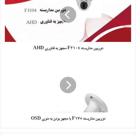
دوربین مداربسته F3104 مجهز به فناوری AHD
دوربین مداربسته F675 با مجهز بودن به منوی OSD