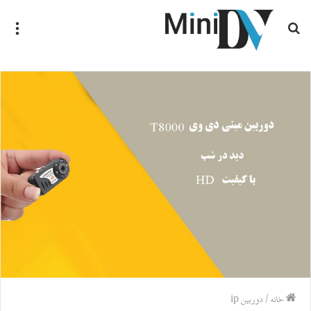
جستجو
منو
برای
خانه
/
دوربین ip