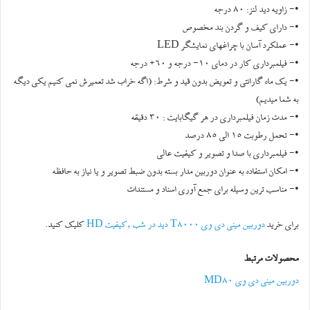
•- زاويه ديد لنز: 80 درجه
•- داراي کيف و گردن بند مخصوص
•- عملکرد آسان با چراغهاي نمايشگر LED
•- فیلمبرداری کار در دماي 10- درجه و 60+ درجه
•- يک ماه گارانتي و تعويض بدون قيد و شرط: (اگه خراب شد تعمیرش نمی کنیم یکی دیگه
به شما میدیم)
•- مدت زمان فيلمبرداري در هر گيگابايت : 30 دقيقه
•- تحمل رطوبت 15 الي 85 درصد
•- فيلمبرداري با صدا و تصوير و کيفيت عالي
•- امکان استفاده به عنوان دوربين مدار بسته بدون ضبط تصوير و يا نياز به حافظه
•- مناسب ترين وسيله براي جمع آوري اسناد و مستندات
برای خرید
دوربین مینی دی وی T8000 دید در شب ,کیفیت HD
کلیک کنید.
محصولات مرتبط
دوربین مینی دی وی MD80