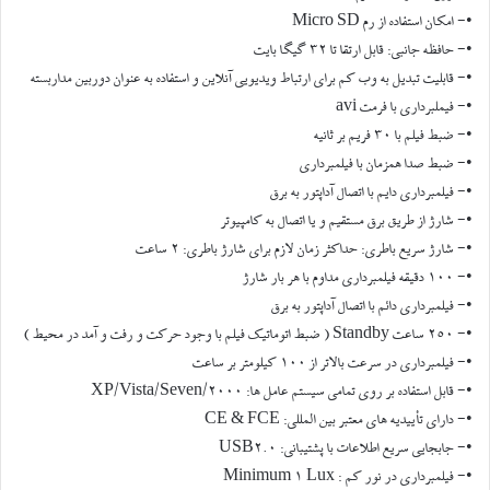
•- امکان استفاده از رم Micro SD
•- حافظه جانبي: قابل ارتقا تا 32 گيگا بايت
•- قابليت تبديل به وب کم براي ارتباط ويديويي آنلاين و استفاده به عنوان دوربين مداربسته
•- فيملبرداري با فرمت avi
•- ضبط فیلم با 30 فريم بر ثانيه
•- ضبط صدا همزمان با فیلمبرداری
•- فيلمبرداري دايم با اتصال آداپتور به برق
•- شارژ از طريق برق مستقيم و يا اتصال به کامپيوتر
•- شارژ سريع باطري: حداکثر زمان لازم براي شارژ باطري: 2 ساعت
•- 100 دقیقه فيلمبرداري مداوم با هر بار شارژ
•- فيلمبرداري دائم با اتصال آداپتور به برق
•- 250 ساعت Standby ( ضبط اتوماتيک فيلم با وجود حرکت و رفت و آمد در محیط )
•- فيلمبرداري در سرعت بالاتر از 100 کيلومتر بر ساعت
•- قابل استفاده بر روي تمامي سيستم عامل ها: 2000/XP/Vista/Seven
•- داراي تأييديه هاي معتبر بين المللي: CE & FCE
•- جابجايي سريع اطلاعات با پشتيباني: USB2.0
•- فيلمبرداري در نور کم : Minimum 1 Lux