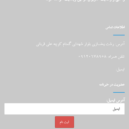
اطلاعات تماس
آدرس: رشت یخسازی بلوار شهدای گمنام کوچه علی قربانی
تلفن همراه: 09120678958
ایمیل:
عضویت در خبرنامه
آدرس ایمیل: