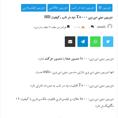
دوربین ip
دوربین دید در شب
دوربین عکاسی
دوربین فیلمبرداری
دوربین مینی دی وی T8000 دید در شب ,کیفیت HD
minidv
0
1,058
خواندن این مطلب 3 دقیقه زمان میبرد
توییتر
واتس آپ
تلگرام
اشتراک گذاری از طریق ایمیل
دوربین مینی دی ویt8000
سنسور صدا
یا
سنسور حرکت
ندارد
تنها دوربین مینی دی وی دارای سنسور مینی دی ویmd80 هست
دوربین مینی دی ویT8000 قابلیت دید در شب به صورت نامرئی دارد
دوربین مینی دی ویt8000 علاوه بر فیلمبرداری قابلیت عکسبرداری با کیفیت 12
مگاپیکسل دارد