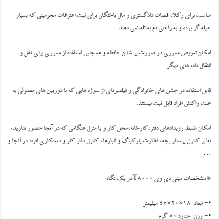
مناسب برای وکلا، قضات دادگستری و مال باختگان برای ثبت اعترافات مجرمینی که بسیار
حیله گر بوده و به راحتی دم به تله نمی دهند.
امکان تعویض مموری در صورت پر شدن حافظه و همچنین استفاده از مموری برای نقل و
انتقال داده های دیگر
قابل استفاده در جشن های خانوادگی و فیلمبردای از سوژه هایی که با دوربین های معمولی به
علت واکنش افراد قابل ثبت نیستند.
امکان ضبط رویدادهای دفتر،کارخانه،محل کار و یا منزل هنگامی که در آنجا حضور ندارید،
نظیر کنترل پرستار بچه، نظارت پارکینگ و انبارها، کنترل دفتر کار و دستکاری افراد در آنجا و
…
*مشخصات ميني دي وي T8000در يک نگاه:
•- ابعاد: 18×20×45 ميليمتر
•- وزن: حدود 50 گرم