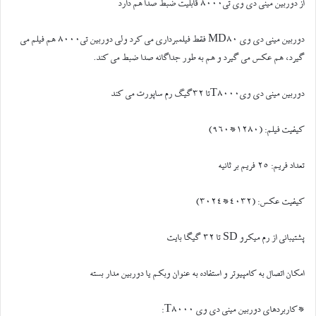
از دوربین مینی دی وی تی8000 قابلیت ضبط صدا هم دارد
دوربین مینی دی وی MD80 فقط فیلمبرداری می کرد ولی دوربین تی8000 هم فیلم می
گیرد، هم عکس می گیرد و هم به طور جداگانه صدا ضبط می کند.
دوربین مینی دی ویT8000تا 32گیگ رم ساپورت می کند
کیفیت فیلم: (1280*960)
تعداد فریم: 25 فریم بر ثانیه
کیفیت عکس: (4032*3024)
پشتیبانی از رم میکرو SD تا 32 گیگا بایت
امکان اتصال به کامپیوتر و استفاده به عنوان وبکم یا دوربین مدار بسته
*کاربردهای دوربین مینی دی وی T8000: