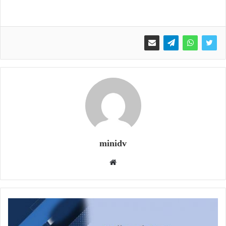
minidv
وبسایت