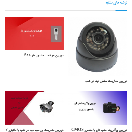
نوشته های مشابه
دوربین هوشمند سنسور دار S18
دوربین مداربسته سقفی دید در شب
دوربین پولاروید اسنپ تاچ با سنسور CMOS
دوربین مداربسته بی سیم دید در شب با مانیتور ۷