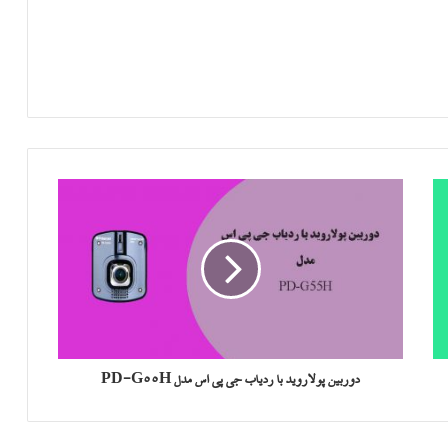
دوربین پولاروید با ردیاب جی پی اس مدل PD-G55H