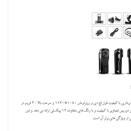
قابلیت فیلم برداری با کیفیت فول اچ دی و رزولوشن 1080*1920 و سرعت بالا 30 فریم در
ثانیه را دارد، کیفیت تصاویر این دستگاه 240*320 می باشد.همچنین این دوربین تصاویر با کیفیت و با رنگ های متفاوت 12 پیکسلی ارائه می دهد.و این
 ار ویژگی های برتر آن است.