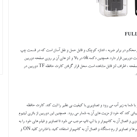
زی محکم در برابر ضربه ، اندازه کوچک و قابل حمل و نقل آسان است که در قسمت چپ
این دستگاه دکمه های ON / OFF و دکمه MODE در بالا سمت راست دوربین قرار دارد.همچنین دکمه ok در بالا و لنز های آن بر روی صفحه دوربین
است.این دستگاه دارای 6 چراغ های ال ای دی (دید در شب )که بر روی صفحه ، اطراف لنز قابل مشاهده است.محل قرار گرفتن کارت حافظه TF دوربین در
.
 ورزشی مینی دی وی با کیفیت Full HD ضد آب تا عمق 10 متر با شما به زیر آب می رود و تصاویری با کیفیت بی نظیر را ثبت کند.کارت حافظه
دی ورزشی قادر است تا 32 گیگابایت را پشتیبانی کند که خود از مزیت های آن به شمار می رود. همچنین این دوربین از باتری لیتیوم
 و اتصال آن به کامپیوتر و یا لپ تاپ موجب می شود تا تصاویر و فیلم های خود را به
آسانی مشاهده کنید و همچنین شما می توانید با این دوربین برای مشاهده فیلم ها و تصاویر از رم دستگاه و اتصال آن به کامپیوتر استفاده کنید.با فشردن کلید ON و