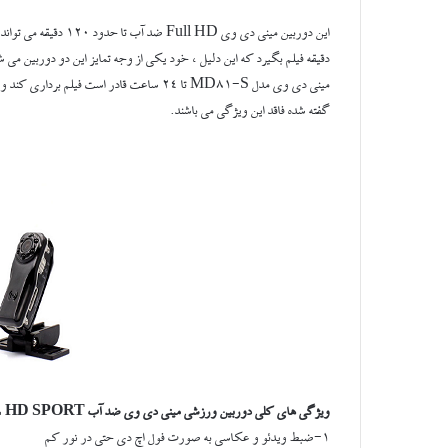
این دوربین مینی دی وی Full HD ضد آب
تا حدود 120 دقیقه می تواند فیلم برداری کند در صورتی که دوربین مینی دی وی مدل
دقیقه فیلم بگیرد که این دلیل ، خود یکی از وجه تمایز این دو دوربین می شو
مینی دی وی مدل MD81-S تا 24 ساعت قادر است فیلم برداری کند و همچنین
گفته شده فاقد این ویژگی می باشند.
ویژگی های کلی دوربین ورزشی مینی دی وی ضد آب FULL HD SPORT
1-ضبط ویدئو و عکاسی به صورت فول اچ دی حتی در نور کم