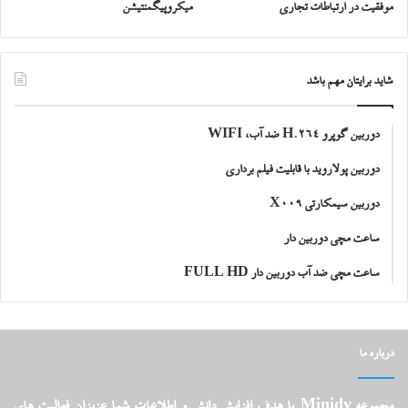
موفقیت در ارتباطات تجاری
میکروپیگمنتیشن
شاید برایتان مهم باشد
دوربین گوپرو H.264 ضد آب، WIFI
دوربین پولاروید با قابلیت فیلم برداری
دوربین سیمکارتی X009
ساعت مچی دوربین دار
ساعت مچی ضد آب دوربین دار FULL HD
درباره ما
مجموعه Minidv با هدف افزایش دانش و اطلاعات شما عزیزان فعالیت های