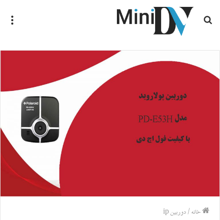
جستجو
منو
برای
خانه
/
دوربین ip