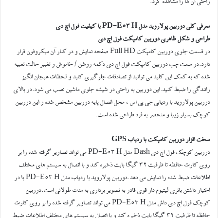
راحتی آن ها را مشاهده کرد.
معرفی کلی دوربین پولاروید مدل PD-E53 H با کیفیت فول اچ دی
طراحی و شکل ظاهری دوربین کامپکت فول اچ دی
در قسمت جلوی دوربین کامپکت Full HD صفحه نمایش و در کنار آن میکروفون قرار
دارد.در سمت چپ دوربین کامپکت فول اچ دی دکمه روشن / خاموش و تغییر حالت تعبیه
شده که به کمک این کلید می توانید از تصادفات جلوگیری کنید و لحظات هیجان انگیز
رانندگی را ضبط کنید.این دوربین به راحتی در شیشه جلوی ماشین نصب می شود.در بالای
دوربین پولاروید با ردیابی جی پی اس ، محل اتصال پایه دوربین مشخص شده و این دوربین
کوچک بسیار زیبا و منحصر به فرد طراحی شده است.
سخت افزار دوربین کامپکت با ردیاب GPS
دوربین کوچک فول اچ دی Dash مدل PD-E53 H می تواند تصاویر گرفته شده را بر
روی کارت حافظه تا ظرفیت 32 گیگا بایت ذخیره کند و با اتصال به سیستم های مختلف
اطلاعات ضبط شده را نمایش می دهد.دوربین پولاروید با ردیاب مدل PD-E53 H با در
اختیار داشتن باتری لیتیوم دار قوی قادر به تصویر برداری به مدت طولانی است.دوربین
کوچک فول اچ دی داش مدل PD-E53 H می تواند تصاویر گرفته شده را بر روی کارت
حافظه تا ظرفیت 32 گیگا بایت ذخیره کند و با اتصال به سیستم های مختلف اطلاعات ضبط