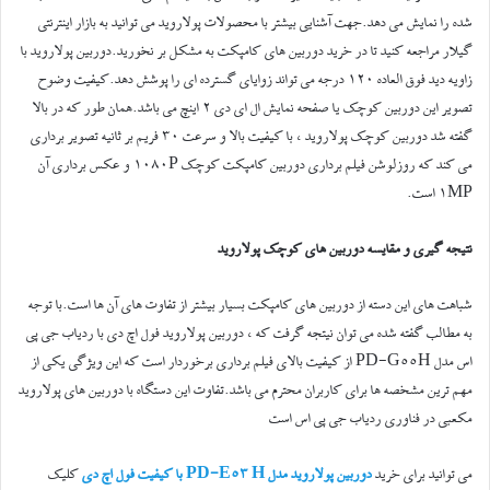
شده را نمایش می دهد.جهت آشنایی بیشتر با محصولات پولاروید می توانید به بازار اینترنتی
گیلار مراجعه کنید تا در خرید دوربین های کامپکت به مشکل بر نخورید.دوربین پولاروید با
زاویه دید فوق العاده 120 درجه می تواند زوایای گسترده ای را پوشش دهد.کیفیت وضوح
تصویر این دوربین کوچک یا صفحه نمایش ال ای دی 2 اینچ می باشد.همان طور که در بالا
گفته شد دوربین کوچک پولاروید ، با کیفیت بالا و سرعت 30 فریم بر ثانیه تصویر برداری
می کند که روزلوشن فیلم برداری دوربین کامپکت کوچک 1080P و عکس برداری آن
1MP است.
نتیجه گیری و مقایسه دوربین های کوچک پولاروید
شباهت های این دسته از دوربین های کامپکت بسیار بیشتر از تفاوت های آن ها است.با توجه
به مطالب گفته شده می توان نیتجه گرفت که ، دوربین پولاروید فول اچ دی با ردیاب جی پی
اس مدل PD-G55H از کیفیت بالای فیلم برداری برخوردار است که این ویژگی یکی از
مهم ترین مشخصه ها برای کاربران محترم می باشد.تفاوت این دستگاه با دوربین های پولاروید
مکعبی در فناوری ردیاب جی پی اس است
می توانید برای خرید
دوربین پولاروید مدل PD-E53 H با کیفیت فول اچ دی
کلیک