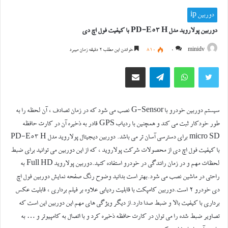
دوربین ip
دوربین پولاروید مدل PD-E53 H با کیفیت فول اچ دی
minidv
0
810
خواندن این مطلب 2 دقیقه زمان میبرد
توییتر
واتس آپ
تلگرام
اشتراک گذاری از طریق ایمیل
سیستم دوربین خودرو با G-Sensor نصب می شود که در زمان تصادف ، آن لحظه را به
طور خودکار ثبت می کند و همچنین با ردیاب GPS قادر به ذخیره آن در کارت حافظه
micro SD برای دسترسی آسان تر می باشد. دوربین دیجیتال پولاروید مدل PD-E53 H
با کیفیت فول اچ دی از محصولات شرکت پولاروید ، که از این دوربین می توانید برای ضبط
لحظات مهم و در زمان رانندگی در خودرو استفاده کنید.دوربین پولاروید Full HD به
راحتی در ماشین نصب می شود.بهتر است بدانید وضوح رنگ صفحه نمایش دوربین فول اچ
دی خودرو 2 است.دوربین کامپکت با قابلیت ردیابی علاوه بر فیلم برداری ، قابلیت عکس
برداری با کیفیت بالا و ضبط صدا دارد.از دیگر ویژگی های مهم این دوربین این است که
تصاویر ضبط شده را می توان در کارت حافظه ذخیره کرد و با اتصال به کامپیوتر و … به