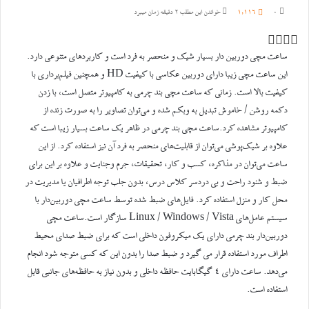
0
1,116
خواندن این مطلب 2 دقیقه زمان میبرد
توییتر
واتس
تلگرام
اشتراک
آپ
گذاری
ساعت مچی دوربین دار بسیار شیک و منحصر به فرد است و کاربردهای متنوعی دارد.
از
این ساعت مچی زیبا دارای دوربین عکاسی با کیفیت HD و همچنین فیلم‌برداری با
طریق
کیفیت بالا است. زمانی که ساعت مچی بند چرمی به کامپیوتر متصل است، با زدن
ایمیل
دکمه روشن / خاموش تبدیل به وبکم شده و می‌توان تصاویر را به صورت زنده از
کامپیوتر مشاهده کرد.ساعت مچی بند چرمی در ظاهر یک ساعت بسیار زیبا است که
علاوه بر شیک‌‌پوشی می‌توان از قابلیت‌های منحصر به فرد آن نیز استفاده کرد. از این
ساعت می‌توان در مذاکره، کسب و کار، تحقیقات، جرم وجنایت و علاوه بر این برای
ضبط و شنود راحت و بی دردسر کلاس درس، بدون جلب توجه اطرافیان یا مدیریت در
محل کار و منزل استفاده کرد. فایل‌های ضبط‌ شده توسط ساعت‌ مچی‌ دوربین‌دار با
سیستم‌ عامل‌های Linux / Windows / Vista سازگار است.ساعت مچی
دوربین‌دار بند چرمی دارای یک میکروفون داخلی است که برای ضبط صدای محیط
اطراف مورد استفاده قرار می ‌گیرد و ضبط صدا را بدون این که کسی متوجه شود انجام
می‌دهد. ساعت دارای ۴ گیگابایت حافظه داخلی و بدون نیاز به حافظه‌های جانبی قابل
استفاده است.