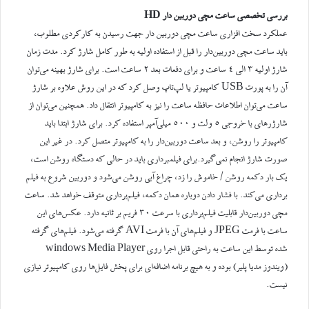
بررسی تخصصی ساعت مچی دوربین دار HD
عملکرد سخت افزاری ساعت مچی دوربین دار جهت رسیدن به کارکردی مطلوب،
باید ساعت مچی دوربین‌دار را قبل از استفاده اولیه به طور کامل شارژ کرد. مدت زمان
شارژ اولیه ۳ الی ۴ ساعت و برای دفعات بعد ۲ ساعت است. برای شارژ بهینه می‌توان
آن را به پورت USB کامپیوتر یا لپ‌تاپ وصل کرد که در این روش علاوه بر شارژ
ساعت می‌توان اطلاعات حافظه ساعت را نیز به کامپیوتر انتقال داد. همچنین می‌توان از
شارژرهای با خروجی ۵ ولت و ۵۰۰ میلی‌آمپر استفاده کرد. برای شارژ ابتدا باید
کامپیوتر را روشن، و بعد ساعت دوربین‌دار را به کامپیوتر متصل کرد. در غیر این
صورت شارژ انجام نمی‌گیرد.برای فیلمبرداری باید در حالی که دستگاه روشن است،
یک بار دکمه روشن / خاموش را زد، چراغ آبی روشن می‌شود و دوربین شروع به فیلم
برداری می‌کند. با فشار دادن دوباره همان دکمه، فیلم‌برداری متوقف خواهد شد. ساعت
مچی دوربین‌دار قابلیت فیلم‌برداری با سرعت ۳۰ فریم‌ بر‌ ثانیه دارد. عکس‌های این
ساعت با فرمت JPEG و فیلم‌های آن با فرمت AVI گرفته می‌شود. فیلم‌های گرفته
شده توسط این ساعت به‌ راحتی قابل اجرا روی windows Media Player
(ویندوز مدیا پلیر) بوده و به هیچ برنامه اضافه‌ای برای پخش فایل‌ها روی کامپیوتر نیازی
نیست.