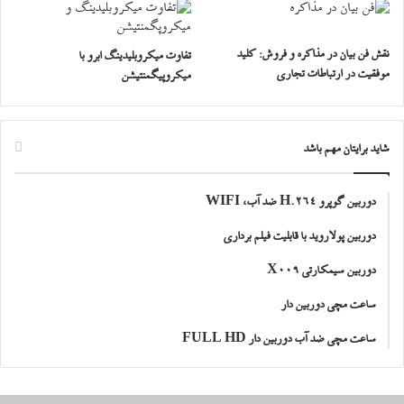
نقش فن بیان در مذاکره و فروش: کلید
تفاوت میکروبلیدینگ ابرو با
موفقیت در ارتباطات تجاری
میکروپیگمنتیشن
شاید برایتان مهم باشد
دوربین گوپرو H.264 ضد آب، WIFI
دوربین پولاروید با قابلیت فیلم برداری
دوربین سیمکارتی X009
ساعت مچی دوربین دار
ساعت مچی ضد آب دوربین دار FULL HD