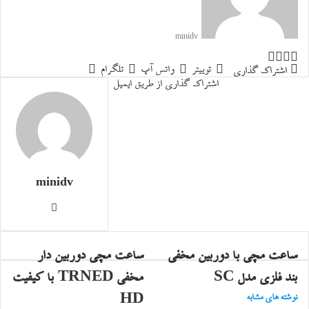
minidv
توییتر
واتس
تلگرام
اشتراک
توییتر
واتس آپ
تلگرام
آپ
گذاری
اشتراک گذاری
اشتراک گذاری از طریق ایمیل
از
طریق
ایمیل
minidv
وبسایت
ساعت مچی با دوربین مخفی
ساعت مچی دوربین دار
بند فلزی مدل SC
مخفی TRNED با کیفیت
نوشته های مشابه
HD