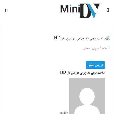
جستجو
منو
برای
خانه
/
دوربین مخفی
دوربین مخفی
ساعت مچی بند چرمی دوربین دار HD
minidv