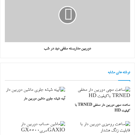
دوربین مداربسته سقفی دید در شب
نوشته های مشابه
آینه شیشه جلوی ماشین دوربین دار
ساعت مچی دوربین دار مخفی TRNED با
کیفیت HD