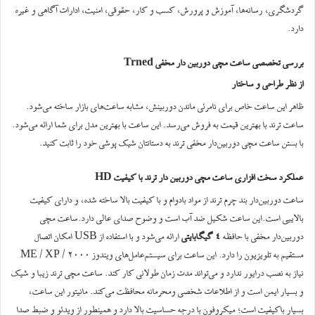
گردشگری، رسانه‌ها، آموزش و پرورش، کسب و کار، حقوقی، امنیت، ادارات آگاهی و غیره
دارد.
بررسی تخصصی ساعت مچی دوربین دار مخفی Trned
از نظر طراحی و ساختار
ظاهر این ساعت خاص برای نامرئی ماندن دوربینش، مشابه ساعت‌های بازار ساخته می‌شود.
ساعت ترند با بهترین قیمت به فروش می‌رسد. این ساعت با بهترین مدل برای شما ارائه می‌شود.
با بستن ساعت مچی دوربین‌دار مخفی ترند به دستانتان شیک پوشی خود را ثابت کنید.
عملکرد سخت افزاری ساعت مچی دوربین دار ترند با کیفیت HD
ساعت دوربین‌دار بند چرم ترند از مواد بادوام و با کیفیت بالا ساخته شده، و دارای کیفیت
بالاییی است.این ساعت شکیل ضد آب است و وضوح صدای عالی دارد.ساعت مچی
دوربین‌دار مخفی با حافظه
4 گیگابایتی
ارائه می‌شود و با استفاده از USB امکان اتصال
مستقیم به تلویزیون را دارد. این ساعت برای سیستم‌عامل‌های ویندوز 2000 / ME / XP
نیاز به نصب درایور ندارد و می‌تواند مدت زمان طولانی کار کند. ساعت مچی ترند زیبا و شیک
و بسیار ایمن است و از اطلاعات شخصی ومحرمانه محافظت می‌کند. مانیتور این ساعت،
بسیار باکیفیت است؛ میکروفون با درجه حساسیت بالا دارد و همینطور از ویدئو و ضبط صدا