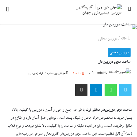
جستجو
منو
برای
خانه
/
دوربین مخفی
دوربین مخفی
ساعت مچی دوربین دار
minidv
0
2,040
خواندن این مطلب 1 دقیقه زمان میبرد
توییتر
واتس آپ
تلگرام
اشتراک گذاری از طریق ایمیل
ساعت مچی دوربین‌دار مخفی ترند
با طراحی جمع و جور و آسان با دوربین با کیفیت بالا،
بسیار ظریف، مخصوص افراد خاص و شیک پسند است، توانایی حمل آسان دارد و مقاوم در
مقابل رطوبتت است. زمان در ثانیه، دقیقه و ساعت را با کیفیت بالا نشان می‌دهد و نوع قلاب
(بند) آن قابل تنظیم است. این ساعت مچی دوربین‌دار کاربرد‌های متنوعی در زمینه‌های