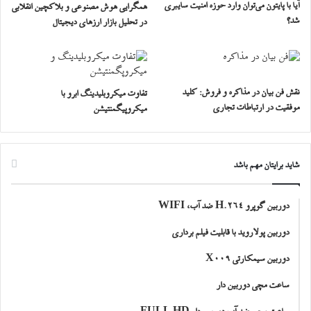
آیا با پایتون می‌توان وارد حوزه امنیت سایبری
همگرایی هوش مصنوعی و بلاکچین انقلابی
شد؟
در تحلیل بازار ارزهای دیجیتال
نقش فن بیان در مذاکره و فروش: کلید
تفاوت میکروبلیدینگ ابرو با
موفقیت در ارتباطات تجاری
میکروپیگمنتیشن
شاید برایتان مهم باشد
دوربین گوپرو H.264 ضد آب، WIFI
دوربین پولاروید با قابلیت فیلم برداری
دوربین سیمکارتی X009
ساعت مچی دوربین دار