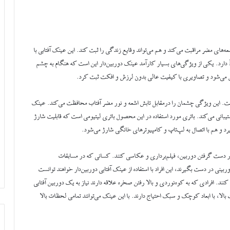
های مضر مراقبت می‌کند و هم می‌تواند وقایع زندگی را ثبت کند. این عینک آفتابی با
مجهز شدن به یک دوربین، قابلیت عکاسی و فیلم‌برداری را با کیفیت HD دارد. یکی از ویژگی‌های بسیار کارآمد عینک دوربین‌دار این است که‌ هنگام به چشم
 می‌شود و تصاویری با کیفیت عالی بدون لرزش و افکت ثبت کرد.
تابی دوربین دار دارای لنز‌های پلوراید (Polaroid UV400) است. این ویژگی چشمان را درمقابل تابش اشعه و نور مضر آفتاب محافظت می‌کند. عینک
Micro SD) با قابلیت ارتقا حافظه پشتیبانی می‌کند. باتری مورد استفاده در این محصول باتری لیتیومی است که قابلیت شارژ
د و هم با اتصال به لپ‌تاپ و کامپیوترهای خانگی شارژ می‌شود.
در دست گرفتن دوربین، فیلم‌برداری و عکاسی کنند. کسانی که در مسابقات
ینی در دست بگیرند، این افراد با استفاده از عینک آفتابی دوربین‌دار خواهند توانست
. افرادی که به کوه‌نوردی و بالا رفتن صخره علاقه دارند نیاز به یک دوربین آفتابی
الا، با ابعاد کوچک و سبک احتیاج دارند. با این عینک می‌توانند تمامی لحظات بالا