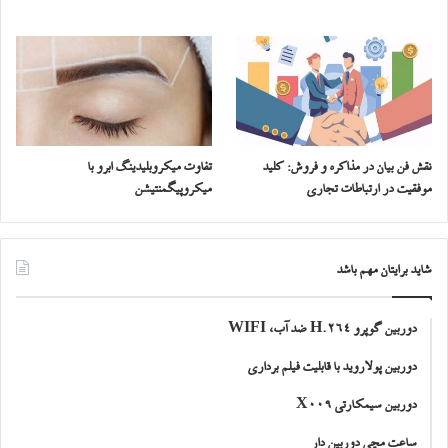
نقش فن بیان در مذاکره و فروش: کلید
تفاوت میکروبلیدینگ ابرو با
موفقیت در ارتباطات تجاری
میکروپیگمنتیشن
شاید برایتان مهم باشد
دوربین گوپرو H.264 ضد آب، WIFI
دوربین پولاروید با قابلیت فیلم برداری
دوربین سیمکارتی X009
ساعت مچی دوربین دار