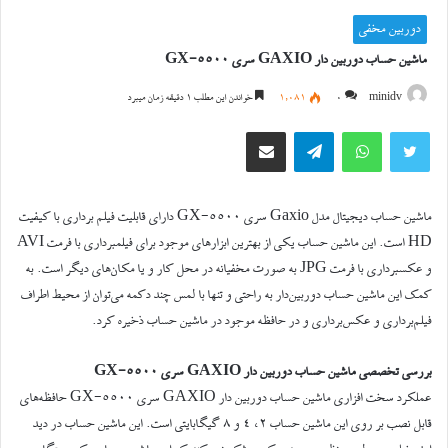
دوربین مخفی
ماشین حساب دوربین دار GAXIO سری GX-5500
minidv
0
1,081
خواندن این مطلب 1 دقیقه زمان میبرد
توییتر
واتس آپ
تلگرام
اشتراک گذاری از طریق ایمیل
ماشین حساب دیجیتال مدل Gaxio سری GX-5500 دارای قابلیت فیلم برداری با کیفیت
HD است. این ماشین حساب یکی از بهترین ابزارهای موجود برای فیلمبرداری با فرمت AVI
و عکسبرداری با فرمت JPG به صورت مخفیانه در محل کار و یا مکان‌های دیگر است. به
کمک این ماشین حساب دوربین‌دار به راحتی و تنها با لمس چند دکمه می‌توان از محیط اطراف‌
فیلم‌برداری و عکس‌برداری و در حافظه موجود در ماشین حساب ذخیره کرد.
بررسی تخصصی ماشین حساب دوربین دار GAXIO سری GX-5500
عملکرد سخت افزاری ماشین حساب دوربین دار GAXIO سری GX-5500 حافظه‌های
قابل نصب بر روی این ماشین حساب ۲، ۴ و ۸ گیگابایتی است. این ماشین حساب در دید