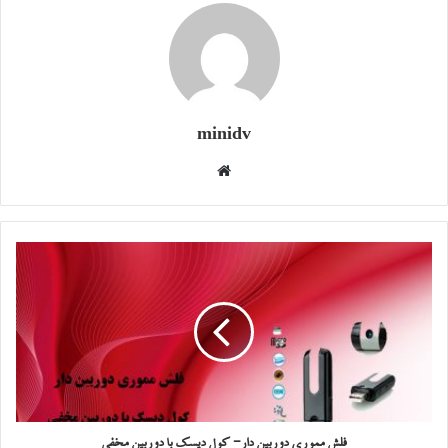
minidv
وبسایت
فلش مموری دوربین دار- کول دیسک با دوربین مخفی