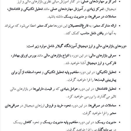
تمرکز بر مهارت‌های عملی
:
در کنار آموزش مبانی نظری بازارهای مالی و ارز
دیجیتال،
تمرکز زیادی
بر
آموزش مهارت‌های عملی
مانند
تحلیل تکنیکی و فاندامنتال،
معاملات در صرافی‌ها، و مدیریت ریسک
داشته باشید.
ارائه مدارک معتبر
:
به
فارغ‌التحصیلان
این دوره‌ها
مدرک معتبر
اعطا می‌شود که می‌تواند
به آنها در
یافتن شغل مناسب
کمک کند.
دوره‌های بازارهای مالی و ارز دیجیتال آموزشگاه گیلار شامل موارد زیر است
:
معرفی بازارهای مالی
:
در این دوره با
انواع بازارهای مالی
مانند
بورس اوراق بهادار،
فارکس، و ارز دیجیتال
آشنا خواهید شد.
تحلیل تکنیکی
:
در این دوره
مفاهیم پایه تحلیل تکنیکی
و
نحوه استفاده از آن برای
پیش‌بینی قیمت‌ها
را فرا خواهید گرفت.
تحلیل فاندامنتال
:
در این دوره
عوامل بنیادی
که بر
قیمت دارایی‌ها
در بازارهای مالی
تاثیر می‌گذارند را بررسی خواهید کرد.
معاملات در صرافی‌ها
:
در این دوره
نحوه خرید و فروش
ارزهای دیجیتال در
صرافی‌های
معتبر
را فرا خواهید گرفت.
مدیریت ریسک
:
در این دوره
مفاهیم پایه مدیریت ریسک
و نحوه
کاهش
ریسک
در
سرمایه‌گذاری
را فرا خواهید گرفت.