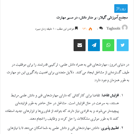
رپورتاژ
مجتمع آموزشی گیلار: بر مدار دانش، در مسیر مهارت
Yaghoobi
0
630
خواندن این مطلب 10 دقیقه زمان میبرد
توییتر
واتس آپ
تلگرام
اشتراک گذاری از طریق ایمیل
در دنیای امروز، مهارت‌های فنی به همراه دانش علمی، ترکیبی قدرتمند را برای موفقیت در
طیف گسترده‌ای از مشاغل ایجاد می‌کنند. دلایل متعددی برای اهمیت یادگیری این دو مهارت
به طور همزمان وجود دارد:
افزایش تقاضا
: تقاضا برای کارکنانی که دارای مهارت‌های فنی و دانش علمی مرتبط
هستند، به سرعت در حال افزایش است. مشاغل در حال حاضر به طور فزاینده‌ای
پیچیده‌تر می‌شوند و به افرادی نیاز دارند که بتوانند از فناوری‌ها و ابزارهای جدید استفاده
کنند تا به طور موثری مشکلات را حل کرده و وظایف را انجام دهند.
تطبیق پذیری
: داشتن مهارت‌های فنی و دانش علمی به شما امکان می‌دهد تا با نیازهای