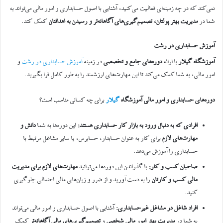
نمی‌کند که در چه زمینه‌ای فعالیت می‌کنید، آشنایی با اصول حسابداری و امور مالی می‌تواند به
شما در
مدیریت بهتر پولتان، تصمیم‌گیری‌های آگاهانه‌تر و رسیدن به اهدافتان
کمک کند.
آموزش حسابداری در رشت
آموزشگاه گیلار
با ارائه
دوره‌های جامع و تخصصی
در زمینه
آموزش حسابداری در رشت
و
امور مالی، به شما کمک می‌کند تا این مهارت‌های ارزشمند را به طور کامل فرا بگیرید.
دوره‌های حسابداری و امور مالی آموزشگاه
گیلار
برای چه کسانی مناسب است؟
افرادی که به دنبال ورود به بازار کار حسابداری هستند
:
این دوره‌ها به شما
دانش و
مهارت‌های لازم
برای کار به عنوان حسابدار، حسابرس، یا سایر مشاغل مرتبط با
حسابداری را آموزش می‌دهد.
صاحبان کسب و کار
:
با گذراندن این دوره‌ها می‌توانید
مهارت‌های لازم برای مدیریت
مالی کسب و کارتان
را به دست آورید و از ضرر و زیان‌های مالی احتمالی جلوگیری
کنید.
افراد شاغل در مشاغل غیرحسابداری
:
آشنایی با اصول حسابداری و امور مالی می‌تواند
به شما در
مدیریت بهتر امور مالی شخصی
و
تصمیم‌گیری‌های مالی آگاهانه‌تر
کمک