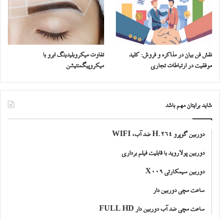
نقش فن بیان در مذاکره و فروش: کلید
تفاوت میکروبلیدینگ ابرو با
موفقیت در ارتباطات تجاری
میکروپیگمنتیشن
شاید برایتان مهم باشد
دوربین گوپرو H.264 ضد آب، WIFI
دوربین پولاروید با قابلیت فیلم برداری
دوربین سیمکارتی X009
ساعت مچی دوربین دار
ساعت مچی ضد آب دوربین دار FULL HD