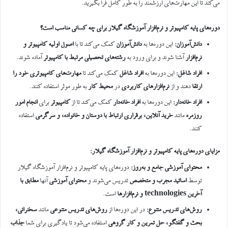
می‌کند تا این مهارت‌های ارزشمند را به طور کامل فرا بگیرید.
دوره‌های پایه کامپیوتر و نرم‌افزار آموزشگاه گیلار
برای چه کسانی مناسب است؟
دانش‌آموزان
:
این دوره‌ها به
دانش‌آموزان
کمک می‌کند تا با
اصول اولیه کامپیوتر و
نرم‌افزار
آشنا شوند و برای ورود به
رشته‌های تحصیلی مرتبط با کامپیوتر
آماده شوند.
افراد شاغل
:
این دوره‌ها به
افراد شاغل
کمک می‌کند تا
مهارت‌های کامپیوتری خود را
ارتقا
دهند و از
نرم‌افزارهای کاربردی
در
محیط کار
به طور موثر استفاده کنند.
افراد خانه‌دار
:
این دوره‌ها به
افراد خانه‌دار
کمک می‌کند تا از
کامپیوتر
برای
انجام امور
روزمره
مانند
خرید آنلاین، برقراری ارتباط با دوستان و خانواده، و سرگرمی
استفاده
کنند.
مزایای دوره‌های پایه کامپیوتر و نرم‌افزار آموزشگاه گیلار
:
محتوای آموزشی جامع و به‌روز
:
دوره‌های پایه کامپیوتر و نرم‌افزار آموزشگاه گیلار
توسط
اساتید مجرب و متخصص
تدریس می‌شوند و
محتوای آموزشی
آنها
مطابق با
آخرین
technologies
و نرم‌افزارها
است.
روش‌های تدریس متنوع
:
در این دوره‌ها از
روش‌های تدریس متنوعی
مانند
سخنرانی،
بحث و گفتگو، حل تمرین و کار گروهی
استفاده می‌شود تا یادگیری برای شما
جذاب