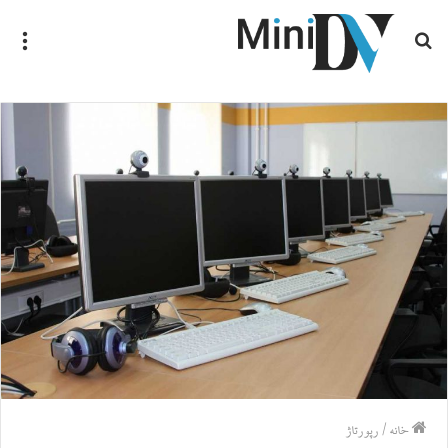
جستجو
منو
برای
خانه
/
رپورتاژ