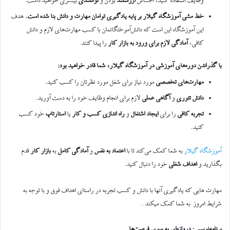
وظایف استفاده کنید، احساس
ارزشمند
بودن و
توانمندی
بیشتری خواهید داشت.
خط مشی آموزشگاه گیلار بر پایه یادگیری توامان مهارت و دانش بنا شده است
.
هدف
این آموزشگاه این است که دانش‌آموختگانمان با کسب مهارت‌های لازم و دانش
کافی،
آمادگی لازم برای ورود به بازار کار
را پیدا کنند.
با گذراندن دوره‌های آموزشی در آموزشگاه گیلار، شما قادر خواهید بود
:
مهارت‌های تخصصی
مورد نیاز برای شغل مورد نظرتان را کسب کنید.
دانش تئوری
و
آگاهی عملی
لازم برای انجام وظایف خود را به دست آورید.
تجربه کافی
را برای
ایجاد اشتغال
و
راه اندازی کسب و کار
یا
استارتاپ
خود کسب
کنید.
آموزشگاه گیلار
به شما کمک می‌کند تا با
اعتماد به نفس
و
آمادگی کامل
به
بازار کار
قدم
بگذارید و
اهداف شغلی
خود را دنبال کنید.
مهارت هایی که یادگیری آنها با دانش و کسب تجربه در راستای اهداف فوق و با توجه به
شرایط امروز به شما کمک میکند .
برنامه‌نویسی: دروازه‌ای به سوی فرصت‌ها