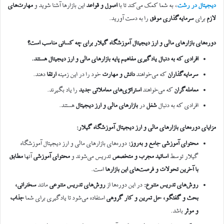
دیجیتال در رشت
، به شما کمک می‌کند تا با
اصول و قواعد
این بازارها آشنا شوید و
مهارت‌های
لازم
برای
سرمایه‌گذاری موفق
را به دست آورید.
دوره‌های بازارهای مالی و ارز دیجیتال آموزشگاه گیلار
برای چه کسانی مناسب است؟
افرادی که به دنبال یادگیری مفاهیم پایه بازارهای مالی و ارز دیجیتال هستند
.
سرمایه‌گذاران
که می‌خواهند
دانش و مهارت
خود را در این زمینه
ارتقا
دهند.
معامله‌گران
که می‌خواهند
استراتژی‌های معاملاتی جدید
را یاد بگیرند.
افرادی که به دنبال
شغل
در
بازارهای مالی و ارز دیجیتال
هستند.
مزایای دوره‌های بازارهای مالی و ارز دیجیتال آموزشگاه گیلار
:
محتوای آموزشی جامع و به‌روز
:
دوره‌های بازارهای مالی و ارز دیجیتال آموزشگاه
گیلار توسط
اساتید مجرب و متخصص
تدریس می‌شوند و
محتوای آموزشی
آنها
مطابق
با آخرین تحولات و فرصت‌های این بازارها
است.
روش‌های تدریس متنوع
:
در این دوره‌ها از
روش‌های تدریس متنوعی
مانند
سخنرانی،
بحث و گفتگو، حل تمرین و کار گروهی
استفاده می‌شود تا یادگیری برای شما
جذاب
و موثر
باشد.